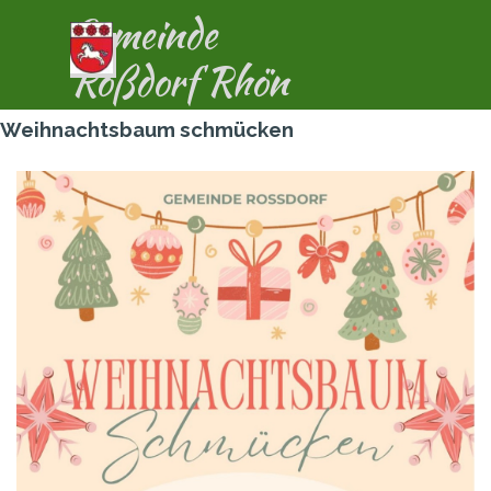
Direkt zum Seiteninhalt
Gemeinde
Menü überspringen
Roßdorf Rhön
Weihnachtsbaum schmücken